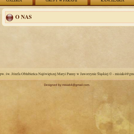
GALERIA
GRUPY W PARAFII
KANCELARIA
O NAS
pw. św. Józefa Oblubieńca Najświętszej Maryi Panny w Jaworzynie Śląskiej © - misiak4@gma
Designed by misiak4@gmail.com.