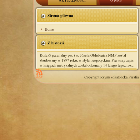
AKTUALNOŚCI
O NAS
Strona główna
Home
Z historii
Kościół parafialny pw. św. Józefa Oblubieńca NMP został
zbudowany w 1897 roku, w stylu neogotyckim. Pierwszy zapis
w księgach metrykalnych został dokonany 14 lutego tegoż roku.
Copyright Rzymskokatolicka Parafia 